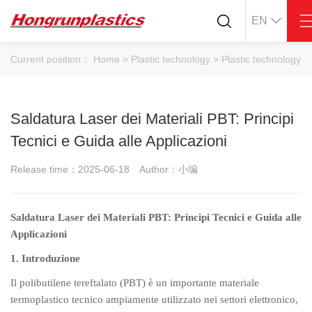
EN
About
Quotation
Current position：
Home
>
Plastic technology
>
Plastic technology
Company
Universal Plastics
Culture
Press
Honor
According
Saldatura Laser dei Materiali PBT: Principi
Warehouse
Plastic sheet
Tecnici e Guida alle Applicazioni
Customer
Plastic bar
Plastic
Release time：2025-06-18
Author：小编
Products
Supply
ABS
PC
Saldatura Laser dei Materiali PBT: Principi Tecnici e Guida alle
POM
PPS
Applicazioni
PEI
PBT
Plastics application
1. Introduzione
LCP
PEEK
Conductive plastic
Nylon
PE
Il polibutilene tereftalato (PBT) è un importante materiale
Anti-static plastic
termoplastico tecnico ampiamente utilizzato nei settori elettronico,
PP
TPU