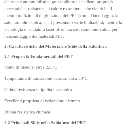
elettrico e automobilistico grazie alle sue eccellenti proprietà
TPV
TPE
Plastic technology
meccaniche, resistenza al calore e caratteristiche elettriche. I
PMMA
PVDF
Company News
metodi tradizionali di giunzione del PBT (come l'incollaggio, la
ASA
HT-Nylon
Plastics information
saldatura ultrasonica, ecc.) presentano varie limitazioni, mentre la
Alloy
GPPS
Plastic technology
tecnologia di saldatura laser offre una soluzione innovativa per
HIPS
EVA
l'assemblaggio dei materiali PBT.
PPO
Spec-Nylon
Plastic Data sheet
2. Caratteristiche del Materiale e Sfide della Saldatura
PSU
PVC
2.1 Proprietà Fondamentali del PBT
TPEE
PCTG
Contact
FEP
COC
Punto di fusione: circa 225°C
Contact information
PARA
Online message
Temperatura di transizione vetrosa: circa 50°C
Ottima resistenza e rigidità meccanica
Eccellenti proprietà di isolamento elettrico
Buona resistenza chimica
2.2 Principali Sfide nella Saldatura del PBT